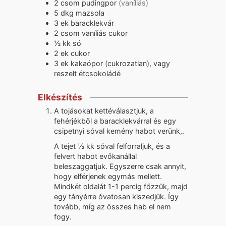
2
csom
pudingpor
(vaníliás)
5
dkg
mazsola
3
ek
baracklekvár
2
csom
vaníliás cukor
½
kk
só
2
ek
cukor
3
ek
kakaópor (cukrozatlan), vagy
reszelt étcsokoládé
Elkészítés
A tojásokat kettéválasztjuk, a
fehérjékből a baracklekvárral és egy
csipetnyi sóval kemény habot verünk,.
A tejet ½ kk sóval felforraljuk, és a
felvert habot evőkanállal
beleszaggatjuk. Egyszerre csak annyit,
hogy elférjenek egymás mellett.
Mindkét oldalát 1-1 percig főzzük, majd
egy tányérre óvatosan kiszedjük. Így
tovább, míg az összes hab el nem
fogy.