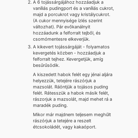
A 6 tojássárgájához hozzáadjuk a
vaníliás pudingport és a vaníliás cukrot,
majd a porcukrot vagy kristálycukrot.
(A cukor mennyisége ízlés szerint
változhat). Pár evőkanálnyit
hozzáadunk a felforralt tejből, és
csomómentesre elkeverjük.
A kikevert tojássárgáját - folyamatos
kevergetés közben - hozzáadjuk a
felforralt tejhez. Kevergetjük, amíg
besűrűsödik.
A kiszedett habok felét egy jénai aljára
helyezzük, tetejére rászórjuk a
mazsolát. Ráöntjük a tojásos puding
felét. Rátesszük a habok másik felét,
rászorjuk a mazsolát, majd mehet rá a
maradék puding.
Mikor már majdnem teljesem meghűlt
rászórjuk a tetejére a reszelt
étcsokoládét, vagy kakaóport.