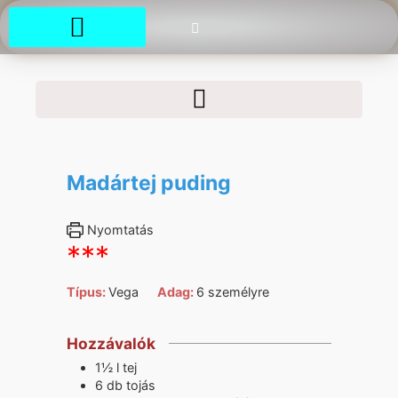
Madártej puding
Nyomtatás
***
Típus:
Vega
Adag:
6
személyre
Hozzávalók
1½
l
tej
6
db
tojás