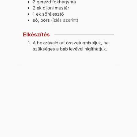
2
gerezd
fokhagyma
2
ek
dijoni mustár
1
ek
sörélesztő
só, bors
(ízlés szerint)
Elkészítés
A hozzávalókat összeturmixoljuk, ha
szükséges a bab levével higíthatjuk.