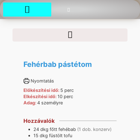
Fehérbab pástétom
Nyomtatás
Előkészítési idő:
5
perc
Elkészítési idő:
10
perc
Adag:
4
személyre
Hozzávalók
24
dkg
főtt fehébab
(1 dob. konzerv)
15
dkg
füstölt tofu